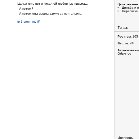
Целых пять лет я писал ей любовные письма...
Цель знакомс
Дружба и 
- А потом?
Переписка
- А потом она вышла замуж за почтальона.
ip-1.com - my IP
Типаж
Рост, см:
165
Вес, кг:
48
Телосложени
Обычное
Интересы