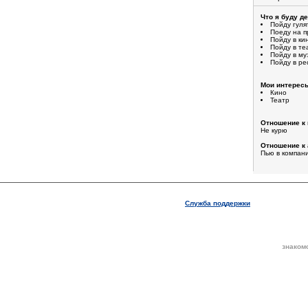
Что я буду д
Пойду гуля
Поеду на п
Пойду в ки
Пойду в те
Пойду в му
Пойду в ре
Мои интерес
Кино
Театр
Отношение к 
Не курю
Отношение к 
Пью в компан
Служба поддержки
знаком