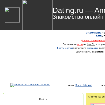
Dating.ru — An
Знакомства онлайн
Знакомства
- 
Чаты
,
Добавить в избранн
Бесплатные
игры
на
Igra.SU
и фору
Форум Волчат
: почитайте
анекдоты
, пос
Другие сайты знакомств:
3 млн 062 тыс
анкет:
но
Татья
Анкета:
Войти