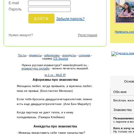
E-mail
Пароль
Забыли пароль?
Написать со
Нужен аккаунт?
Регистрация
Тосты
-
приметы
-
афоризмы
-
анекдоты
-
сонники
-
сервер
CS Source
Нужна русская клавиатура? www.keyboard.su -
клавиатура онлайн
- можно печатать мышкой.
ip-1.ru - Мой IP
Афоризмы про знакомства
Основ
Женщина любит, когда привыкла, а мужчина любит,
пока не привык. (Константин Мелихан)
Обо мне
Если тебя бросила двадцатичетырехлетняя, помни:
Весёлая, жиз
есть еще двадцатитрехлетние. (Али Бен Марабут)
Знакомства
Когда партнер не дает тепла, и к нему
охладеваешь. (Тамара Клейман)
Познакомлюс
с парнем в во
Анекдоты про знакомства
Кого я хочу н
Ну только не к
- Можешь представить себе такое нахальство?