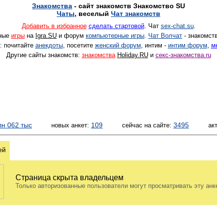
Знакомства
- сайт знакомств Знакомство SU
Чаты
, веселый
Чат знакомств
Добавить в избранное
сделать стартовой
.
Чат
sex-chat.su
.
ные
игры
на
Igra.SU
и форум
компьютерные игры
.
Чат Волчат
- знакомств
: почитайте
анекдоты
, посетите
женский форум
, интим -
интим форум
,
м
Другие сайты знакомств:
знакомства
Holiday.RU
и
секс-знакомства.ru
лн 062 тыс
109
3495
новых анкет:
сейчас на сайте:
ак
ей
Страница скрыта владельцем
Только авторизованные пользователи могут просматривать эту анк