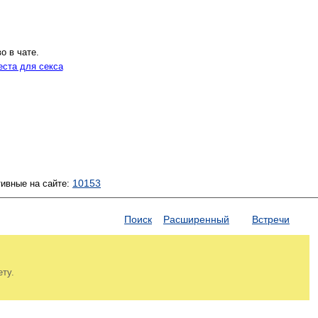
о в чате.
еста для секса
10153
тивные на сайте:
Поиск
Расширенный
Встречи
ету.