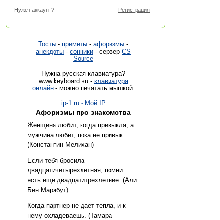
Нужен аккаунт?
Регистрация
Тосты
-
приметы
-
афоризмы
-
анекдоты
-
сонники
- сервер
CS
Source
Нужна русская клавиатура?
www.keyboard.su -
клавиатура
онлайн
- можно печатать мышкой.
ip-1.ru - Мой IP
Афоризмы про знакомства
Женщина любит, когда привыкла, а
мужчина любит, пока не привык.
(Константин Мелихан)
Если тебя бросила
двадцатичетырехлетняя, помни:
есть еще двадцатитрехлетние. (Али
Бен Марабут)
Когда партнер не дает тепла, и к
нему охладеваешь. (Тамара