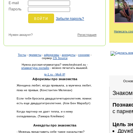
E-mail
Пароль
Забыли пароль?
Написать со
Нужен аккаунт?
Регистрация
Тосты
-
приметы
-
афоризмы
-
анекдоты
-
сонники
-
сервер
CS Source
Нужна русская клавиатура? www.keyboard.su -
клавиатура онлайн
- можно печатать мышкой.
ip-1.ru - Мой IP
Афоризмы про знакомства
Основ
Женщина любит, когда привыкла, а мужчина любит,
пока не привык. (Константин Мелихан)
Знаком
Если тебя бросила двадцатичетырехлетняя, помни:
есть еще двадцатитрехлетние. (Али Бен Марабут)
Познак
с парне
Когда партнер не дает тепла, и к нему
охладеваешь. (Тамара Клейман)
Цель з
Анекдоты про знакомства
Дружб
- Можешь представить себе такое нахальство?