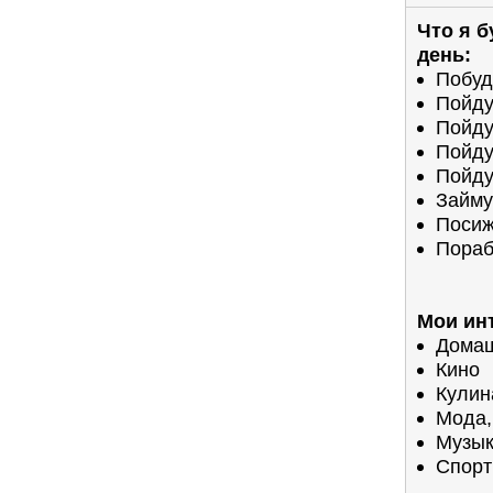
Что я 
день:
Побуд
Пойду
Пойду
Пойду
Пойду
Займу
Посиж
Пора
Мои ин
Домаш
Кино
Кулин
Мода,
Музы
Спорт