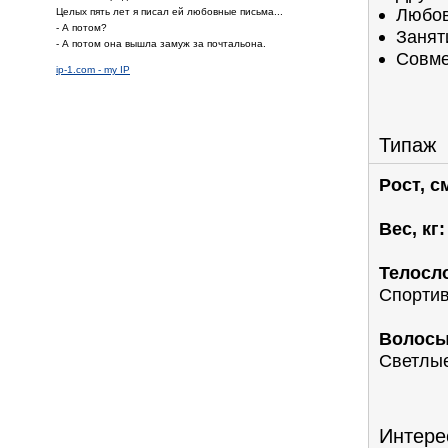
Любов
Целых пять лет я писал ей любовные письма...
- А потом?
Занят
- А потом она вышла замуж за почтальона.
Совме
ip-1.com - my IP
Типаж
Рост, с
Вес, кг:
Телосл
Спорти
Волосы
Светлы
Интере