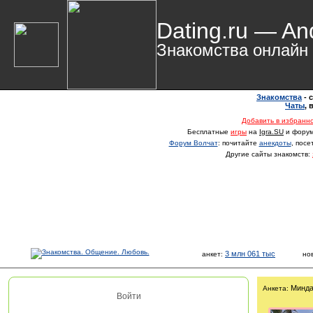
Dating.ru — An
Знакомства онлайн
Знакомства
- 
Чаты
,
Добавить в избранн
Бесплатные
игры
на
Igra.SU
и фору
Форум Волчат
: почитайте
анекдоты
, пос
Другие сайты знакомств:
3 млн 061 тыс
анкет:
но
Минда
Анкета:
Войти