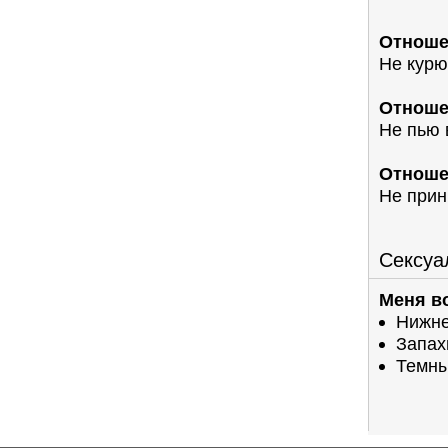
Отноше
Не курю
Отноше
Не пью
Отноше
Не прин
Сексуа
Меня в
Нижне
Запах
Темны