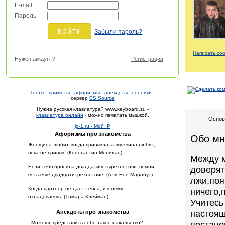
E-mail
Пароль
Забыли пароль?
Написать со
Нужен аккаунт?
Регистрация
Тосты
-
приметы
-
афоризмы
-
анекдоты
-
сонники
-
сервер
CS Source
Нужна русская клавиатура? www.keyboard.su -
клавиатура онлайн
- можно печатать мышкой.
Основ
ip-1.ru - Мой IP
Афоризмы про знакомства
Обо мн
Женщина любит, когда привыкла, а мужчина любит,
пока не привык. (Константин Мелихан)
Mежду м
Если тебя бросила двадцатичетырехлетняя, помни:
доверять
есть еще двадцатитрехлетние. (Али Бен Марабут)
лжи,поя
Когда партнер не дает тепла, и к нему
ничего,п
охладеваешь. (Тамара Клейман)
Учитесь
настоящ
Анекдоты про знакомства
постано
- Можешь представить себе такое нахальство?