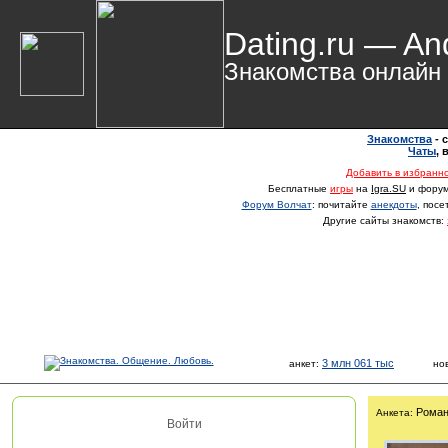
Dating.ru — An
Знакомства онлайн
Знакомства
- 
Чаты
,
Добавить в избранн
Бесплатные
игры
на
Igra.SU
и фору
Форум Волчат
: почитайте
анекдоты
, пос
Другие сайты знакомств:
3 млн 061 тыс
анкет:
но
Рома
Анкета:
Войти