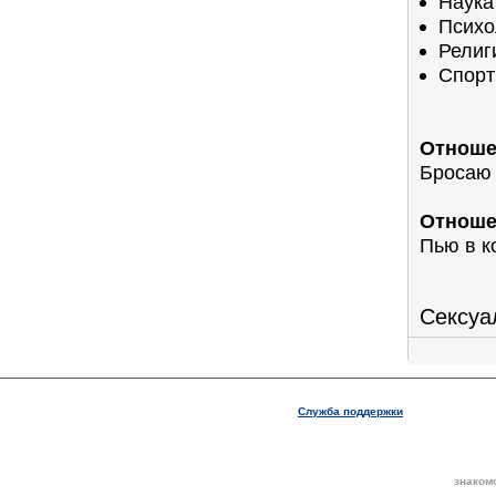
Наука
Психо
Религ
Спорт
Отноше
Бросаю
Отноше
Пью в к
Сексуа
Служба поддержки
знаком