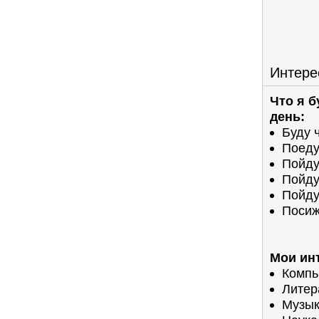
Интере
Что я 
день:
Буду 
Поеду
Пойду
Пойду
Пойду
Посиж
Мои ин
Компь
Литер
Музы