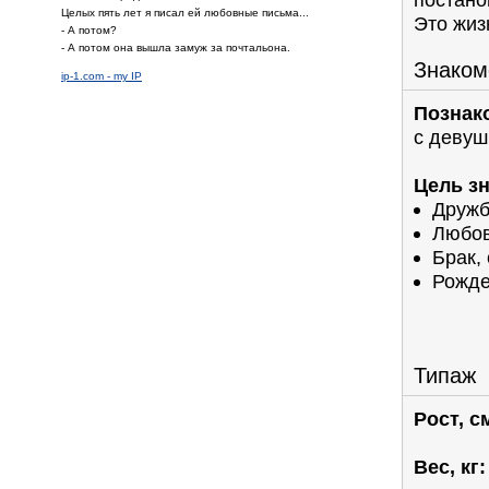
Целых пять лет я писал ей любовные письма...
Это жизн
- А потом?
- А потом она вышла замуж за почтальона.
Знаком
ip-1.com - my IP
Познак
с девуш
Цель з
Дружб
Любов
Брак,
Рожде
Типаж
Рост, с
Вес, кг: