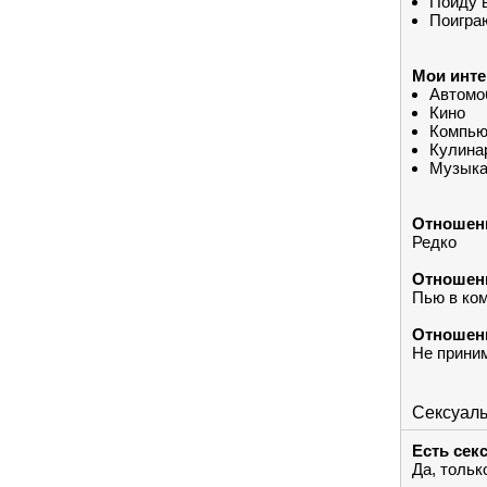
Пойду 
Поигра
Мои инте
Автомо
Кино
Компью
Кулинар
Музык
Отношени
Редко
Отношени
Пью в ко
Отношени
Не прини
Сексуал
Есть сек
Да, тольк