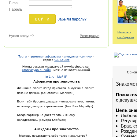
E-mail
Пароль
Забыли пароль?
Написать
Нужен аккаунт?
Регистрация
сообщение
Тосты
-
приметы
-
афоризмы
-
анекдоты
-
сонники
-
сервер
CS Source
Нужна русская клавиатура? www.keyboard.su -
клавиатура онлайн
- можно печатать мышкой.
Основ
ip-1.ru - Мой IP
Афоризмы про знакомства
Знакомс
Женщина любит, когда привыкла, а мужчина любит,
пока не привык. (Константин Мелихан)
Познако
с девушко
Если тебя бросила двадцатичетырехлетняя, помни:
есть еще двадцатитрехлетние. (Али Бен Марабут)
Цель зна
Любовь
Когда партнер не дает тепла, и к нему
охладеваешь. (Тамара Клейман)
Регуля
Брак, с
Анекдоты про знакомства
Рожден
Совмес
- Можешь представить себе такое нахальство?