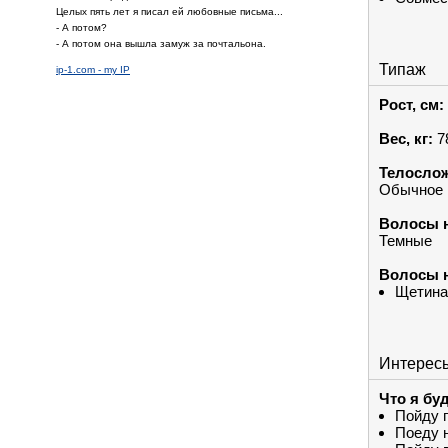
Целых пять лет я писал ей любовные письма...
- А потом?
- А потом она вышла замуж за почтальона.
Типаж
ip-1.com - my IP
Рост, см:
Вес, кг:
7
Телослож
Обычное
Волосы н
Темные
Волосы н
Щетина
Интерес
Что я бу
Пойду 
Поеду 