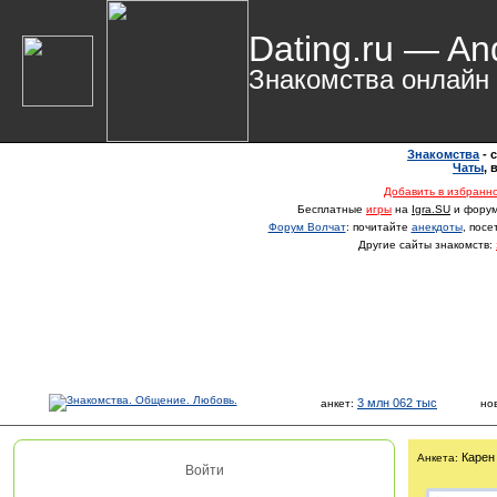
Dating.ru — An
Знакомства онлайн
Знакомства
- 
Чаты
,
Добавить в избранн
Бесплатные
игры
на
Igra.SU
и фору
Форум Волчат
: почитайте
анекдоты
, пос
Другие сайты знакомств:
3 млн 062 тыс
анкет:
но
Карен
Анкета:
Войти