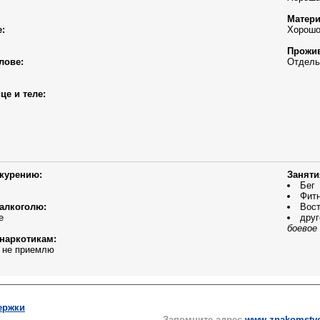
Матери
:
Хорошо
Прожив
лове:
Отдель
це и теле:
курению:
Заняти
Бег
Фит
алкоголю:
Вост
е
друг
боевое
наркотикам:
и не приемлю
ержки
Запомните адрес
www.znakomstvo