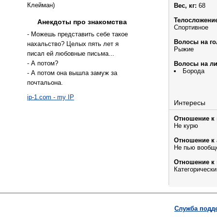
Клейман)
Вес, кг:
68
Телосложение
Анекдоты про знакомства
Спортивное
- Можешь представить себе такое
Волосы на го
нахальство? Целых пять лет я
Рыжие
писал ей любовные письма...
- А потом?
Волосы на ли
Борода
- А потом она вышла замуж за
почтальона.
ip-1.com - my IP
Интересы
Отношение к 
Не курю
Отношение к 
Не пью вообщ
Отношение к 
Категорическ
Служба подд