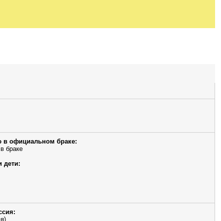
 в официальном браке:
 в браке
и дети:
ссия:
я)