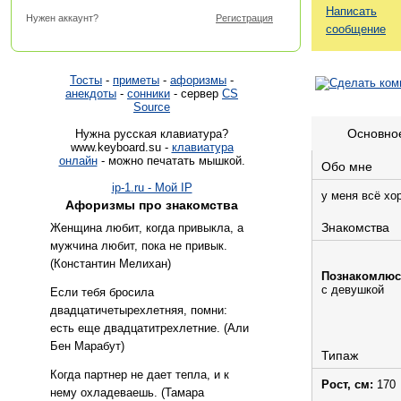
Написать
Нужен аккаунт?
Регистрация
сообщение
Тосты
-
приметы
-
афоризмы
-
анекдоты
-
сонники
- сервер
CS
Source
Основно
Нужна русская клавиатура?
www.keyboard.su -
клавиатура
онлайн
- можно печатать мышкой.
Обо мне
ip-1.ru - Мой IP
у меня всё хо
Афоризмы про знакомства
Знакомства
Женщина любит, когда привыкла, а
мужчина любит, пока не привык.
(Константин Мелихан)
Познакомлюс
с девушкой
Если тебя бросила
двадцатичетырехлетняя, помни:
есть еще двадцатитрехлетние. (Али
Бен Марабут)
Типаж
Когда партнер не дает тепла, и к
Рост, см:
170
нему охладеваешь. (Тамара