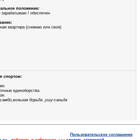
альное положение:
 зарабатываю / обеспечен
ание:
ная квартира (снимаю или своя)
я спортом:
нес
очные единоборства
ое:
 самбо,вольная борьба ,ушу-саньда
Пользовательское соглашение
.su
-
добавить в избранное
или
сделать стартовой