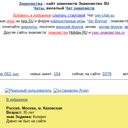
Знакомства
- сайт знакомств Знакомство SU
Чаты
, веселый
Чат знакомств
Добавить в избранное
сделать стартовой
.
Чат
sex-chat.su
.
ные
игры
на
Igra.SU
и форум
компьютерные игры
.
Чат Волчат
- знакомств
: почитайте
анекдоты
, посетите
женский форум
, интим -
интим форум
,
м
Другие сайты знакомств:
знакомства
Holiday.RU
и
секс-знакомства.ru
лн 062 тыс
104
3378
новых анкет:
сейчас на сайте:
ак
В избранное
Россия
, Москва, м. Каховская
Возраст:
35 лет
знак Зодиака:
Козерог
Давно не был на сайте