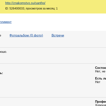
http://znakomstvo.su/santho/
ID: 526400033, просмотров за месяц: 1
е
Фотоальбом (0 фото)
Встречи
рошо.
Состою
Нет, не
ь:
Есть л
Нет
Профе
Хороша