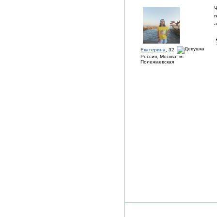
Ч
п
а
Екатерина
, 32
Россия, Москва, м.
Полежаевская