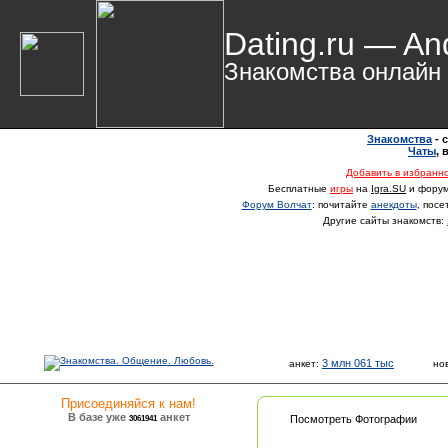
Dating.ru — An
Знакомства онлайн
Знакомства
- 
Чаты
,
Добавить в избранн
Бесплатные
игры
на
Igra.SU
и фору
Форум Волчат
: почитайте
анекдоты
, пос
Другие сайты знакомств:
3 млн 061 тыс
анкет:
но
Присоединяйся к нам!
В базе уже
анкет
3061941
Посмотреть Фотографии