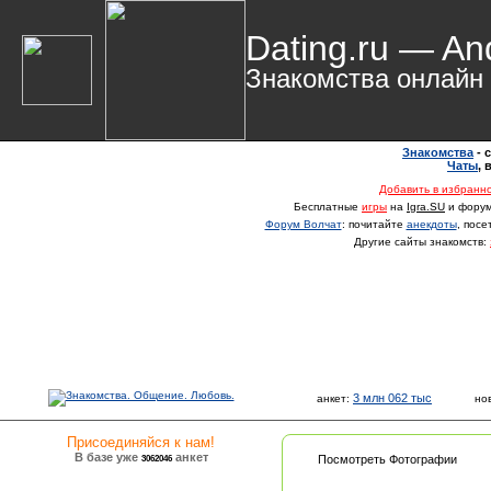
Dating.ru — An
Знакомства онлайн
Знакомства
- 
Чаты
,
Добавить в избранн
Бесплатные
игры
на
Igra.SU
и фору
Форум Волчат
: почитайте
анекдоты
, пос
Другие сайты знакомств:
3 млн 062 тыс
анкет:
но
Присоединяйся к нам!
В базе уже
анкет
3062046
Посмотреть Фотографии