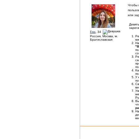
Чтобы 
пользо
или за
Девять
зареги
Ева
, 34
Россия, Москва, м.
Ре
Братиславская
ми
На
"В
по
со
Ре
са
пр
по
Ка
по
У 
по
Са
ви
У
ме
Ру
Вы
чт
ра
На
де
в