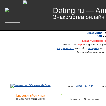
Dating.ru — An
Знакомства онлайн
Знакомства
- 
Чаты
,
Добавить в избранн
Бесплатные
игры
на
Igra.SU
и фору
Форум Волчат
: почитайте
анекдоты
, пос
Другие сайты знакомств:
3 млн 062 тыс
анкет:
но
Присоединяйся к нам!
В базе уже
анкет
3062130
Посмотреть Фотографии