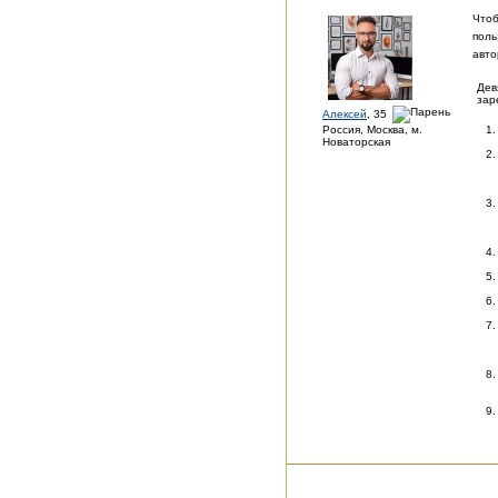
Чтоб
поль
авто
Дев
зар
Алексей
, 35
Россия, Москва, м.
Новаторская