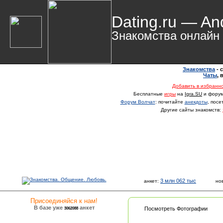
Dating.ru — An
Знакомства онлайн
Знакомства
- 
Чаты
,
Добавить в избранн
Бесплатные
игры
на
Igra.SU
и фору
Форум Волчат
: почитайте
анекдоты
, пос
Другие сайты знакомств:
3 млн 062 тыс
анкет:
но
Присоединяйся к нам!
В базе уже
анкет
3062088
Посмотреть Фотографии