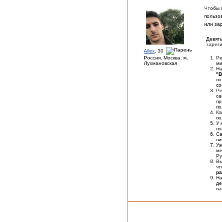
Чтобы 
пользо
или за
Девять
зареги
Allex
, 30
Россия, Москва, м.
Ре
Лухмановская
ми
На
"В
по
со
Ре
са
пр
по
Ка
по
У 
по
Са
ви
У
ме
Ру
Вы
чт
ра
На
де
в