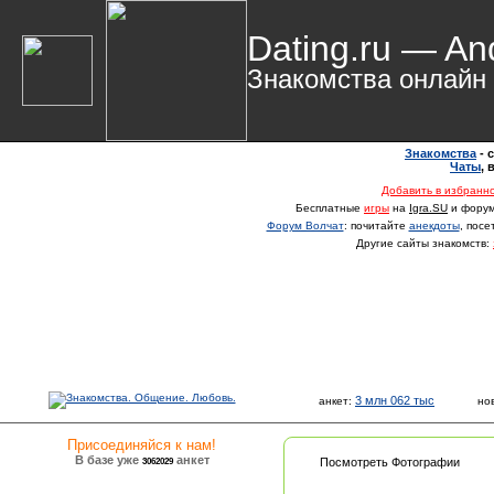
Dating.ru — An
Знакомства онлайн
Знакомства
- 
Чаты
,
Добавить в избранн
Бесплатные
игры
на
Igra.SU
и фору
Форум Волчат
: почитайте
анекдоты
, пос
Другие сайты знакомств:
3 млн 062 тыс
анкет:
но
Присоединяйся к нам!
В базе уже
анкет
3062029
Посмотреть Фотографии