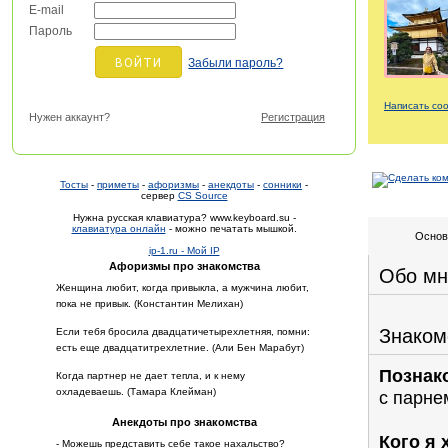
E-mail
Пароль
Забыли пароль?
Написать со
Нужен аккаунт?
Регистрация
Тосты
-
приметы
-
афоризмы
-
анекдоты
-
сонники
-
сервер
CS Source
Нужна русская клавиатура? www.keyboard.su -
клавиатура онлайн
- можно печатать мышкой.
Основ
ip-1.ru - Мой IP
Афоризмы про знакомства
Обо мн
Женщина любит, когда привыкла, а мужчина любит,
пока не привык. (Константин Мелихан)
Знаком
Если тебя бросила двадцатичетырехлетняя, помни:
есть еще двадцатитрехлетние. (Али Бен Марабут)
Познак
Когда партнер не дает тепла, и к нему
охладеваешь. (Тамара Клейман)
с парне
Анекдоты про знакомства
Кого я 
- Можешь представить себе такое нахальство?