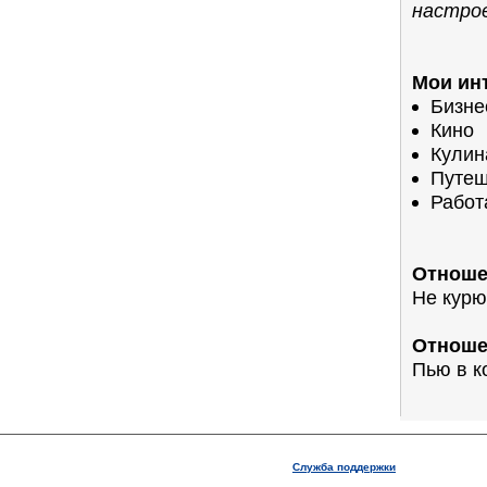
настро
Мои ин
Бизне
Кино
Кулин
Путеш
Работ
Отноше
Не курю
Отноше
Пью в к
Служба поддержки