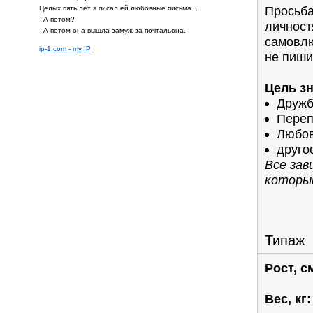
Просьба
Целых пять лет я писал ей любовные письма...
- А потом?
личност
- А потом она вышла замуж за почтальона.
самовлю
ip-1.com - my IP
не пиши
Цель з
Дружб
Переп
Любов
друго
Все зав
которы
Типаж
Рост, с
Вес, кг: