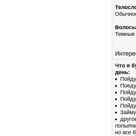
Телосл
Обычно
Волосы
Темные
Интере
Что я 
день:
Пойду
Поеду
Пойду
Пойду
Пойду
Займу
друго
попыта
но все 