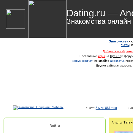
Dating.ru — An
Знакомства онлайн
Знакомства
- 
Чаты
,
Добавить в избранн
Бесплатные
игры
на
Igra.SU
и фору
Форум Волчат
: почитайте
анекдоты
, пос
Другие сайты знакомств:
3 млн 061 тыс
анкет:
но
Татья
Анкета:
Войти