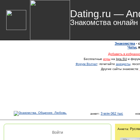
Dating.ru — An
Знакомства онлайн
Знакомства
- 
Чаты
,
Добавить в избранн
Бесплатные
игры
на
Igra.SU
и фору
Форум Волчат
: почитайте
анекдоты
, пос
Другие сайты знакомств:
3 млн 062 тыс
анкет:
но
Русла
Анкета:
Войти