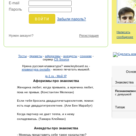
E-mail
Пароль
Забыли пароль?
Написать
Нужен аккаунт?
Регистрация
сообщение
Тосты
-
приметы
-
афоризмы
-
анекдоты
-
сонники
-
сервер
CS Source
Нужна русская клавиатура? www.keyboard.su -
клавиатура онлайн
- можно печатать мышкой.
Основ
ip-1.ru - Мой IP
Афоризмы про знакомства
Знакомства
Женщина любит, когда привыкла, а мужчина любит,
Познакомлюс
пока не привык. (Константин Мелихан)
с девушкой
Если тебя бросила двадцатичетырехлетняя, помни:
есть еще двадцатитрехлетние. (Али Бен Марабут)
Типаж
Когда партнер не дает тепла, и к нему
охладеваешь. (Тамара Клейман)
Анекдоты про знакомства
- Можешь представить себе такое нахальство?