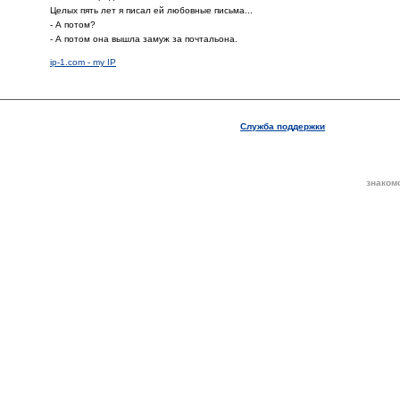
Целых пять лет я писал ей любовные письма...
- А потом?
- А потом она вышла замуж за почтальона.
ip-1.com - my IP
Служба поддержки
знаком