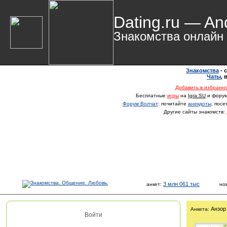
Dating.ru — An
Знакомства онлайн
Знакомства
- 
Чаты
,
Добавить в избранн
Бесплатные
игры
на
Igra.SU
и фору
Форум Волчат
: почитайте
анекдоты
, пос
Другие сайты знакомств:
3 млн 061 тыс
анкет:
но
Анзор
Анкета:
Войти