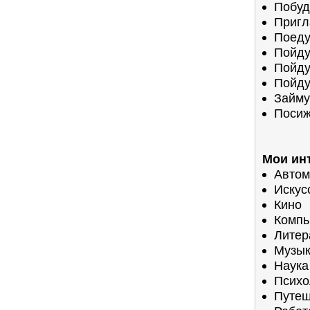
Побуд
Пригл
Поеду
Пойду
Пойду
Пойду
Займу
Посиж
Мои ин
Автом
Искус
Кино
Компь
Литер
Музы
Наука
Психо
Путеш