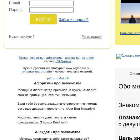
E-mail
Пароль
Забыли пароль?
Написать со
Нужен аккаунт?
Регистрация
Тосты
-
приметы
-
афоризмы
-
анекдоты
-
сонники
-
сервер
CS Source
Нужна русская клавиатура? www.keyboard.su -
клавиатура онлайн
- можно печатать мышкой.
Основ
ip-1.ru - Мой IP
Афоризмы про знакомства
Обо мн
Женщина любит, когда привыкла, а мужчина любит,
пока не привык. (Константин Мелихан)
Знаком
Если тебя бросила двадцатичетырехлетняя, помни:
есть еще двадцатитрехлетние. (Али Бен Марабут)
Познак
Когда партнер не дает тепла, и к нему
охладеваешь. (Тамара Клейман)
с девуш
Анекдоты про знакомства
Цель з
- Можешь представить себе такое нахальство?