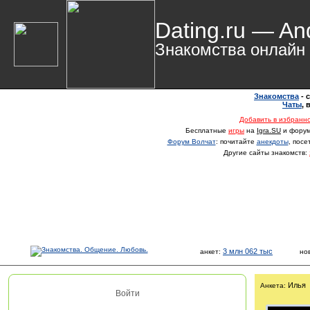
Dating.ru — An
Знакомства онлайн
Знакомства
- 
Чаты
,
Добавить в избранн
Бесплатные
игры
на
Igra.SU
и фору
Форум Волчат
: почитайте
анекдоты
, пос
Другие сайты знакомств:
3 млн 062 тыс
анкет:
но
Илья
Анкета:
Войти