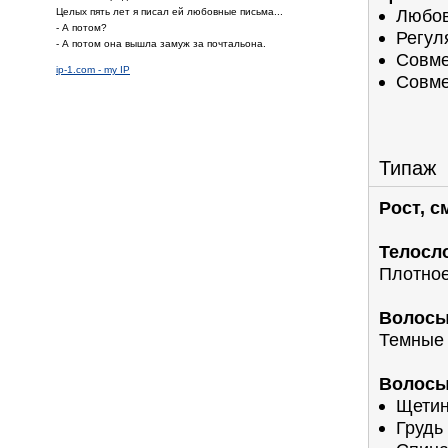
Любов
Целых пять лет я писал ей любовные письма...
- А потом?
Регул
- А потом она вышла замуж за почтальона.
Совме
ip-1.com - my IP
Совме
Типаж
Рост, с
Телосл
Плотно
Волосы
Темные
Волосы 
Щети
Грудь