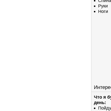
Спин
Руки
Ноги
Интере
Что я 
день:
Пойду