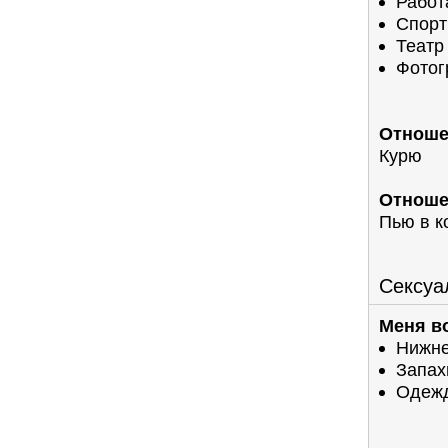
Работ
Спорт
Театр
Фотог
Отноше
Курю
Отноше
Пью в к
Сексуа
Меня в
Нижне
Запах
Одеж