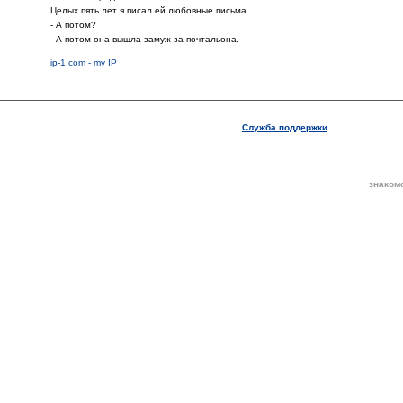
Целых пять лет я писал ей любовные письма...
- А потом?
- А потом она вышла замуж за почтальона.
ip-1.com - my IP
Служба поддержки
знаком