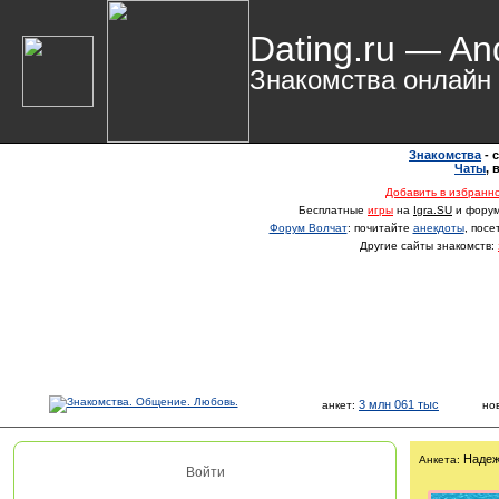
Dating.ru — An
Знакомства онлайн
Знакомства
- 
Чаты
,
Добавить в избранн
Бесплатные
игры
на
Igra.SU
и фору
Форум Волчат
: почитайте
анекдоты
, пос
Другие сайты знакомств:
3 млн 061 тыс
анкет:
но
Надеж
Анкета:
Войти