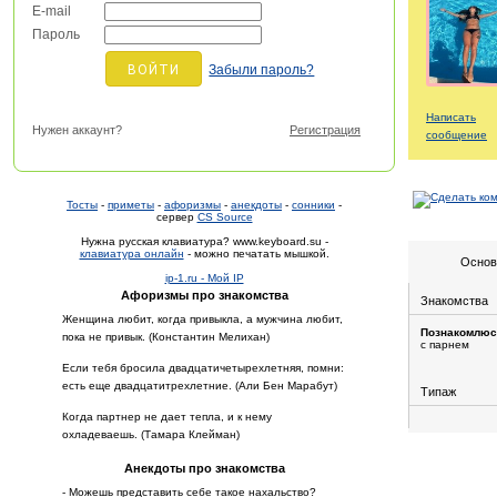
E-mail
Пароль
Забыли пароль?
Написать
Нужен аккаунт?
Регистрация
сообщение
Тосты
-
приметы
-
афоризмы
-
анекдоты
-
сонники
-
сервер
CS Source
Нужна русская клавиатура? www.keyboard.su -
клавиатура онлайн
- можно печатать мышкой.
Основ
ip-1.ru - Мой IP
Афоризмы про знакомства
Знакомства
Женщина любит, когда привыкла, а мужчина любит,
Познакомлюс
пока не привык. (Константин Мелихан)
с парнем
Если тебя бросила двадцатичетырехлетняя, помни:
есть еще двадцатитрехлетние. (Али Бен Марабут)
Типаж
Когда партнер не дает тепла, и к нему
охладеваешь. (Тамара Клейман)
Анекдоты про знакомства
- Можешь представить себе такое нахальство?