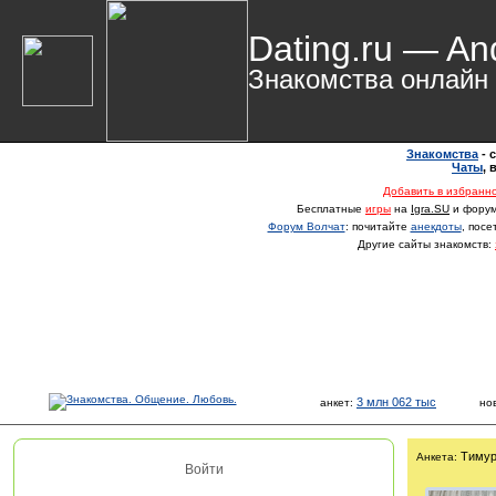
Dating.ru — An
Знакомства онлайн
Знакомства
- 
Чаты
,
Добавить в избранн
Бесплатные
игры
на
Igra.SU
и фору
Форум Волчат
: почитайте
анекдоты
, пос
Другие сайты знакомств:
3 млн 062 тыс
анкет:
но
Тиму
Анкета:
Войти