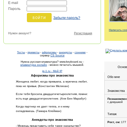
E-mail
Пароль
Забыли пароль?
Написать со
Нужен аккаунт?
Регистрация
Тосты
-
приметы
-
афоризмы
-
анекдоты
-
сонники
-
сервер
CS Source
Нужна русская клавиатура? www.keyboard.su -
клавиатура онлайн
- можно печатать мышкой.
Основ
ip-1.ru - Мой IP
Афоризмы про знакомства
Обо мне
Женщина любит, когда привыкла, а мужчина любит,
пока не привык. (Константин Мелихан)
Знакомства
Если тебя бросила двадцатичетырехлетняя, помни:
есть еще двадцатитрехлетние. (Али Бен Марабут)
Познакомлюс
с девушкой
Когда партнер не дает тепла, и к нему
охладеваешь. (Тамара Клейман)
Типаж
Анекдоты про знакомства
Рост, см:
177
- Можешь представить себе такое нахальство?