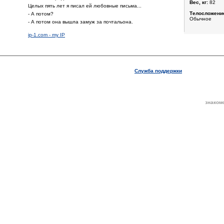
Вес, кг:
82
Целых пять лет я писал ей любовные письма...
Телосложени
- А потом?
Обычное
- А потом она вышла замуж за почтальона.
ip-1.com - my IP
Служба поддержки
знаком