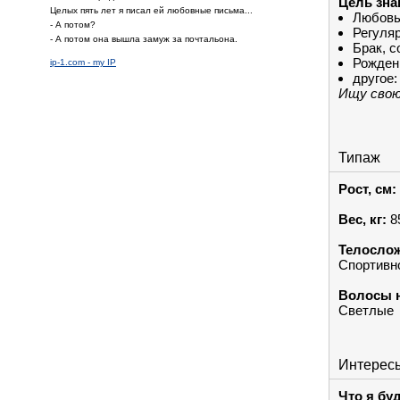
Цель зна
Целых пять лет я писал ей любовные письма...
Любовь
- А потом?
Регуля
- А потом она вышла замуж за почтальона.
Брак, с
Рожден
ip-1.com - my IP
другое:
Ищу свою
Типаж
Рост, см:
Вес, кг:
8
Телослож
Спортивн
Волосы н
Светлые
Интерес
Что я бу