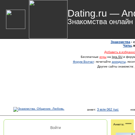
Dating.ru — An
Знакомства онлайн
Знакомства
- 
Чаты
,
Добавить в избранн
Бесплатные
игры
на
Igra.SU
и фору
Форум Волчат
: почитайте
анекдоты
, пос
Другие сайты знакомств:
3 млн 062 тыс
анкет:
но
*****
Анкета:
Войти