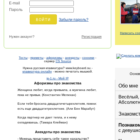
E-mail
Пароль
Забыли пароль?
Написать со
Нужен аккаунт?
Регистрация
Тосты
-
приметы
-
афоризмы
-
анекдоты
-
сонники
-
сервер
CS Source
Нужна русская клавиатура? www.keyboard.su -
клавиатура онлайн
- можно печатать мышкой.
Основ
ip-1.ru - Мой IP
Афоризмы про знакомства
Обо мне
Женщина любит, когда привыкла, а мужчина любит,
пока не привык. (Константин Мелихан)
Весёлый,
Абсолютн
Если тебя бросила двадцатичетырехлетняя, помни:
есть еще двадцатитрехлетние. (Али Бен Марабут)
Знакомс
Когда партнер не дает тепла, и к нему
охладеваешь. (Тамара Клейман)
Познако
с девушк
Анекдоты про знакомства
- Можешь представить себе такое нахальство?