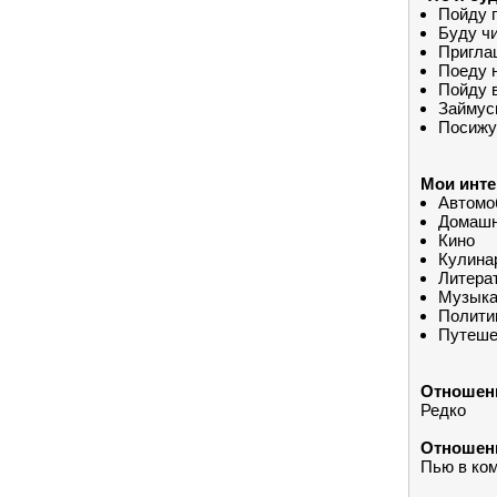
Пойду 
Буду ч
Пригла
Поеду 
Пойду 
Займус
Посижу
Мои инте
Автомо
Домашн
Кино
Кулинар
Литера
Музык
Полити
Путеше
Отношени
Редко
Отношени
Пью в ко