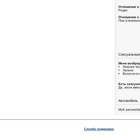
Отношение к 
Редко
Отношение к 
Пью в компан
Сексуальные
Меня возбужд
Нижнее бе
Запахи
Волосатос
Есть сексуа
Да, жили вме
Автомобиль
Мой автомоби
Служба поддержки