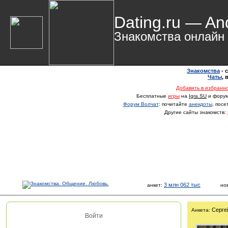
Dating.ru — An
Знакомства онлайн
Знакомства
- 
Чаты
,
Добавить в избранн
Бесплатные
игры
на
Igra.SU
и фору
Форум Волчат
: почитайте
анекдоты
, пос
Другие сайты знакомств:
3 млн 062 тыс
анкет:
но
Серге
Анкета:
Войти