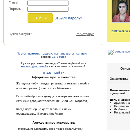
E-mail
Пароль
Забыли пароль?
Написать со
Нужен аккаунт?
Регистрация
Тосты
-
приметы
-
афоризмы
-
анекдоты
-
сонники
-
сервер
CS Source
Нужна русская клавиатура? www.keyboard.su -
клавиатура онлайн
- можно печатать мышкой.
Основ
ip-1.ru - Мой IP
Афоризмы про знакомства
Знакомства
Женщина любит, когда привыкла, а мужчина любит,
пока не привык. (Константин Мелихан)
Познакомлюс
с девушкой
Если тебя бросила двадцатичетырехлетняя, помни:
Цель знакомс
есть еще двадцатитрехлетние. (Али Бен Марабут)
Дружба и 
Переписка
Когда партнер не дает тепла, и к нему
Любовь, о
Регулярный
охладеваешь. (Тамара Клейман)
Анекдоты про знакомства
- Можешь представить себе такое нахальство?