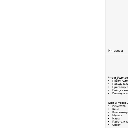
Интересы
Что я буду д
Пойду гуля
Побуду в о
Приглашу 
Пойду в ки
Посижу в и
Мои интерес
Искусство
Кино
Компьютер
Музыка
Наука
Работа и к
Спорт